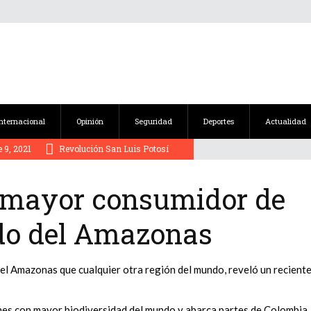
Internacional
Opinión
Seguridad
Deportes
Actualidad
 9, 2021
Revolución San Luis Potosí
el mayor consumidor de
ído del Amazonas
el Amazonas que cualquier otra región del mundo, reveló un recient
nes con mayor biodiversidad del mundo y abarca partes de Colombia,