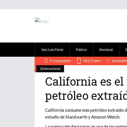
San Luis Potosí
Política
Nacional
0 Comments
942
Views
diciembre
Internacional
California es 
petróleo extra
California consume más petróleo extraído d
estudio de Stand.earth y Amazon Watch.
La cuenca del Amazonas es una de las regio