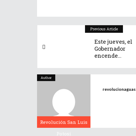
Previous Article
Este jueves, el
Gobernador
encende...
Author
revolucionagua
Revolución San Luis
Potosí