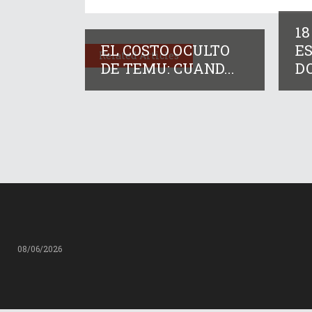
18
EL COSTO OCULTO
ES
Related Articles
DE TEMU: CUAND...
D
08/06/2026