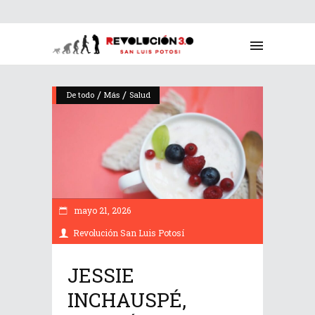
/
/
De todo
Más
Salud
mayo 21, 2026
Revolución San Luis Potosí
JESSIE
INCHAUSPÉ,