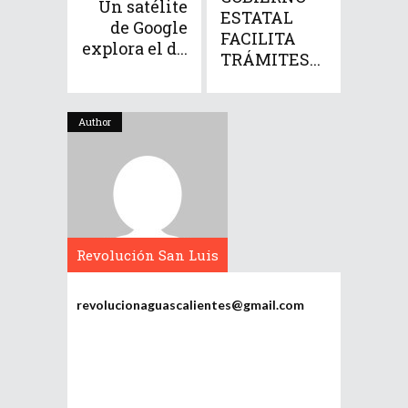
Un satélite
ESTATAL
de Google
FACILITA
explora el d...
TRÁMITES...
Author
Revolución San Luis
Potosí
revolucionaguascalientes@gmail.com