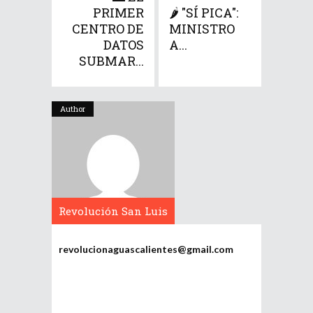
PRIMER
🌶️ "SÍ PICA":
CENTRO DE
MINISTRO
DATOS
A...
SUBMAR...
Author
Revolución San Luis
Potosí
revolucionaguascalientes@gmail.com