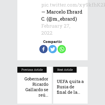
pic.twitter.com/xy9kfhK2
— Marcelo Ebrard
C. (@m_ebrard)
February 27,
2022
Compartir
Previous Article
Next Article
Gobernador
UEFA quita a
Ricardo
Rusia de
Gallardo se
final de la...
reú...