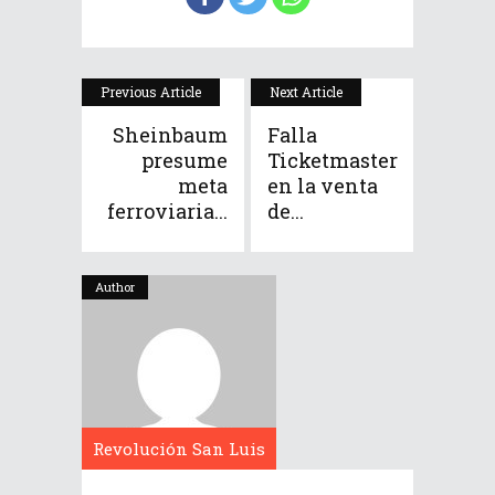
Previous Article
Next Article
Sheinbaum
Falla
presume
Ticketmaster
meta
en la venta
ferroviaria...
de...
Author
Revolución San Luis
Potosí