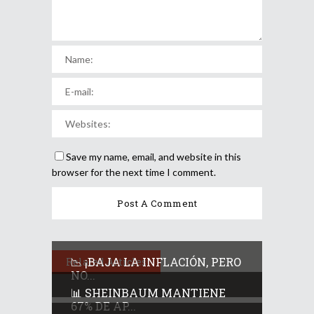
Save my name, email, and website in this
browser for the next time I comment.
📉 ¡BAJA LA INFLACIÓN, PERO
Related Articles
NO...
📊 SHEINBAUM MANTIENE
67% DE AP...