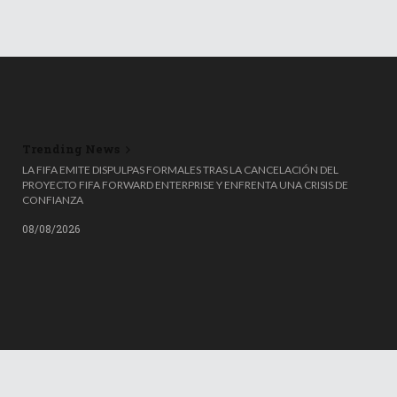
Trending News
📚😮 ¡ADIÓS AL PROMEDIO! LA SEP CAMBIA LAS REGLAS PARA ELEGIR LA
LA FIFA EMITE DISPULPAS FORMALES TRAS LA CANCELACIÓN DEL
ESCOLTA ESCOLAR
PROYECTO FIFA FORWARD ENTERPRISE Y ENFRENTA UNA CRISIS DE
CONFIANZA
08/08/2026