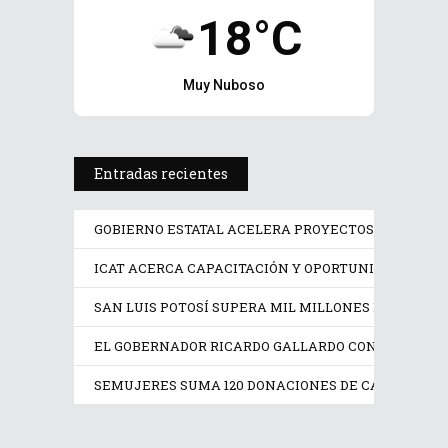
18°C
Muy Nuboso
Entradas recientes
GOBIERNO ESTATAL ACELERA PROYECTOS PRIORITAR
ICAT ACERCA CAPACITACIÓN Y OPORTUNIDADES DE 
SAN LUIS POTOSÍ SUPERA MIL MILLONES DE DÓLAR
EL GOBERNADOR RICARDO GALLARDO CONSOLIDA RE
GOBIERNO ESTATAL ACELERA
PROYECTOS PRIORITARIOS EN...
SEMUJERES SUMA 120 DONACIONES DE CABELLO EN
ICAT ACERCA CAPACITACIÓN Y
agosto 9, 2026
OPORTUNIDADES DE EMPLEO...