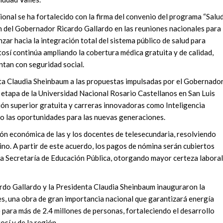
cional se ha fortalecido con la firma del convenio del programa “Salu
ón del Gobernador Ricardo Gallardo en las reuniones nacionales para
ar hacia la integración total del sistema público de salud para
tosí continúa ampliando la cobertura médica gratuita y de calidad,
ntan con seguridad social.
ta Claudia Sheinbaum a las propuestas impulsadas por el Gobernado
 etapa de la Universidad Nacional Rosario Castellanos en San Luis
ión superior gratuita y carreras innovadoras como Inteligencia
do las oportunidades para las nuevas generaciones.
ión económica de las y los docentes de telesecundaria, resolviendo
no. A partir de este acuerdo, los pagos de nómina serán cubiertos
la Secretaría de Educación Pública, otorgando mayor certeza laboral
ardo Gallardo y la Presidenta Claudia Sheinbaum inauguraron la
s, una obra de gran importancia nacional que garantizará energía
le para más de 2.4 millones de personas, fortaleciendo el desarrollo
osí y de la región.