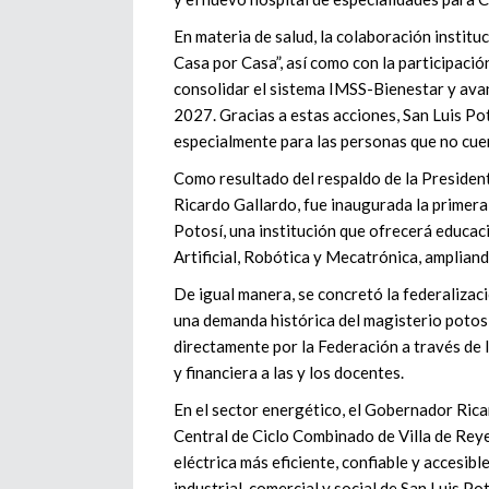
En materia de salud, la colaboración institu
Casa por Casa”, así como con la participaci
consolidar el sistema IMSS-Bienestar y avanz
2027. Gracias a estas acciones, San Luis Po
especialmente para las personas que no cue
Como resultado del respaldo de la Presiden
Ricardo Gallardo, fue inaugurada la primera
Potosí, una institución que ofrecerá educac
Artificial, Robótica y Mecatrónica, amplian
De igual manera, se concretó la federalizac
una demanda histórica del magisterio potosi
directamente por la Federación a través de 
y financiera a las y los docentes.
En el sector energético, el Gobernador Ric
Central de Ciclo Combinado de Villa de Reye
eléctrica más eficiente, confiable y accesib
industrial, comercial y social de San Luis Pot