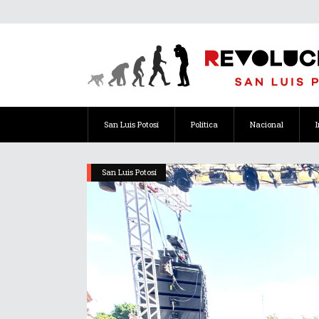
San Luis Potosí
Política
Nacional
San Luis Potosí