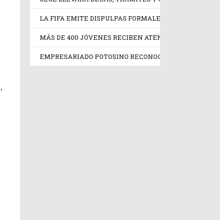
LA FIFA EMITE DISPULPAS FORMALES TRAS LA CANCE
MÁS DE 400 JÓVENES RECIBEN ATENCIÓN PSICOLÓGIC
EMPRESARIADO POTOSINO RECONOCE IMPULSO DE RIC
,
San Luis Potosí
EL GOBERNADOR
RICARDO
GALLARDO
ENTREGA EQUIPO
TÁCT...
agosto 6, 2026
Read More