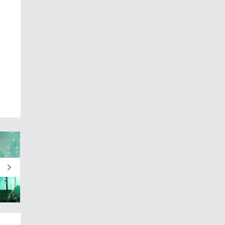
FORMALES TRAS LA
CANCELACI...
agosto 6, 2026
Read More
San Luis Potosí
MÁS DE 400
JÓVENES RECIBEN
ATENCIÓN
PSICOLÓGICA GR...
agosto 6, 2026
Read More