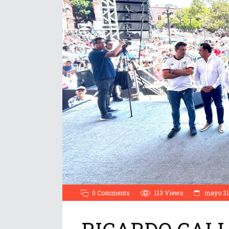
0 Comments
113
Views
mayo 31