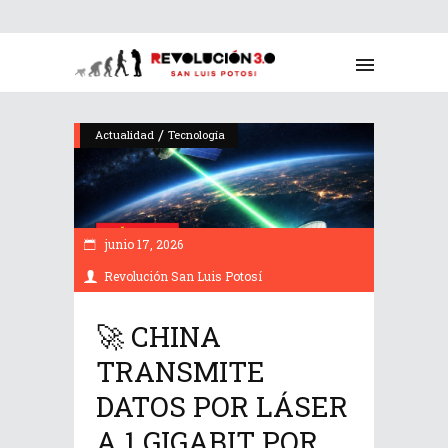
/
Actualidad
Tecnología
junio 17, 2026
Revolución San Luis Potosí
🚀 CHINA
TRANSMITE
DATOS POR LÁSER
A 1 GIGABIT POR