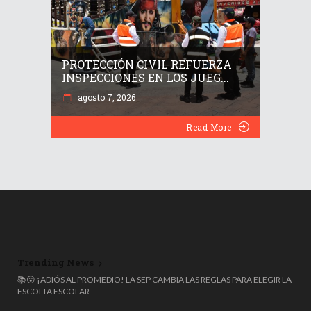
PROTECCIÓN CIVIL REFUERZA
INSPECCIONES EN LOS JUEG...
agosto 7, 2026
Read More
Trending News
📝 UNAM CANCELA CONTRATO CON TERRITORIUM LIFE Y APLICARÁ
📚😮 ¡ADIÓS AL PROMEDIO! LA SEP CAMBIA LAS REGLAS PARA ELEGIR LA
TRES AUDITORÍAS TRAS ESCÁNDALO DE TRAMPAS EN EXAMEN DE
ESCOLTA ESCOLAR
ADMISIÓN