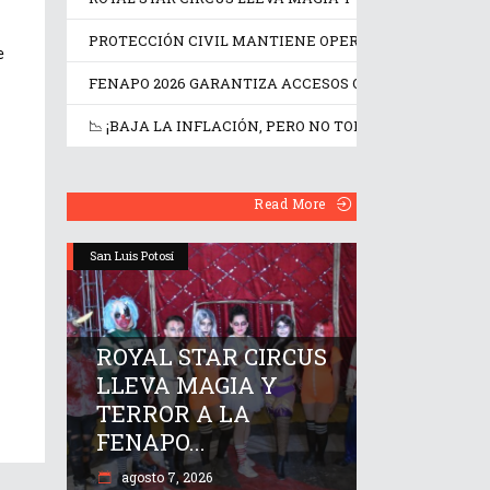
🏊‍♂️ 700
PROTECCIÓN CIVIL MANTIENE OPERATIVO PERMANEN
e
INMERSIONES, 16
FENAPO 2026 GARANTIZA ACCESOS ORDENADOS Y SEG
RIVALES Y UN
RÉCORD GUINN...
📉 ¡BAJA LA INFLACIÓN, PERO NO TODO ES MÁS BARAT
agosto 7, 2026
Read More
Deportes
San Luis Potosí
ROYAL STAR CIRCUS
LLEVA MAGIA Y
PROTECCIÓN CIVIL
TERROR A LA
FENAPO 2026
MANTIENE
FENAPO...
GARANTIZA
OPERATIVO
agosto 7, 2026
ACCESOS