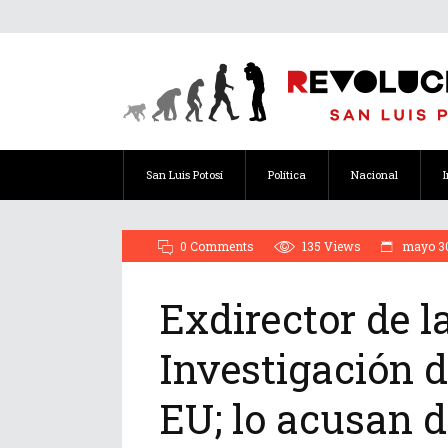
San Luis Potosí
Política
Nacional
0 Comments
135
Views
mayo 30
Exdirector de l
Investigación d
EU; lo acusan d