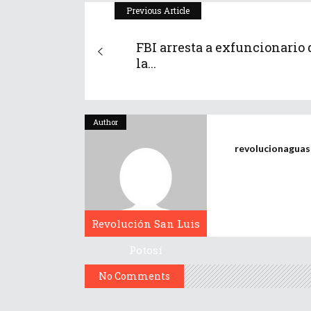
Previous Article
FBI arresta a exfuncionario 
la...
Author
revolucionagua
Revolución San Luis
Potosí
No Comments