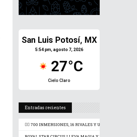
s
San Luis Potosí, MX
5:54 pm, agosto 7, 2026
27°C
Cielo Claro
Entradas recientes
🏊‍♂️ 700 INMERSIONES, 16 RIVALES Y UN RÉCORD GU
ROYAL STAR CIRCUS LLEVA MAGIA Y TERROR A LA FEN