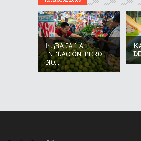
KA
📉 ¡BAJA LA
DE
INFLACIÓN, PERO
NO...