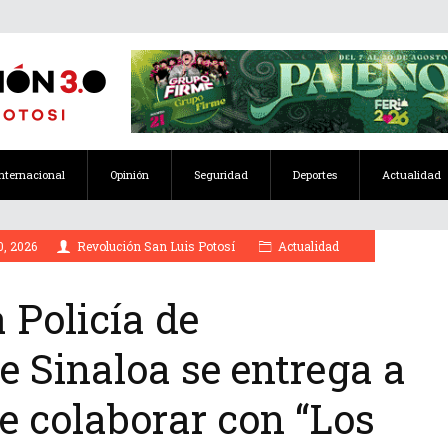
Internacional
Opinión
Seguridad
Deportes
Actualidad
, 2026
Revolución San Luis Potosí
Actualidad
a Policía de
e Sinaloa se entrega a
e colaborar con “Los