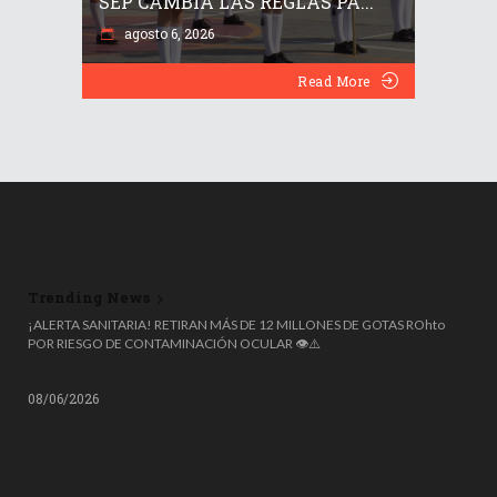
SEP CAMBIA LAS REGLAS PA...
agosto 6, 2026
Read More
Trending News
🧼♻️ ¡NO LO TIRES AL DRENAJE! LA UNAM CONVIERTE ACEITE USADO
EN JABÓN ECOLÓGICO
08/06/2026