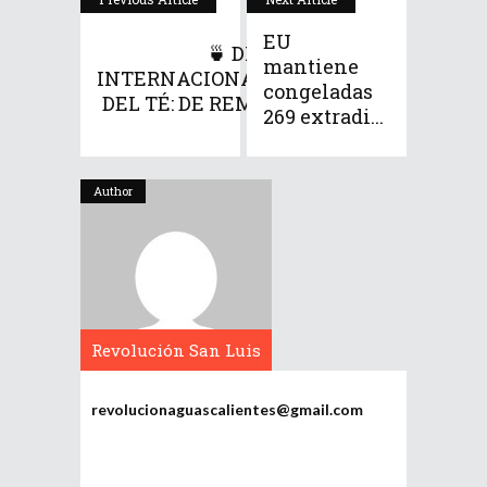
EU
🍵 DÍA
mantiene
INTERNACIONAL
congeladas
DEL TÉ: DE REM...
269 extradi...
Author
Revolución San Luis
Potosí
revolucionaguascalientes@gmail.com