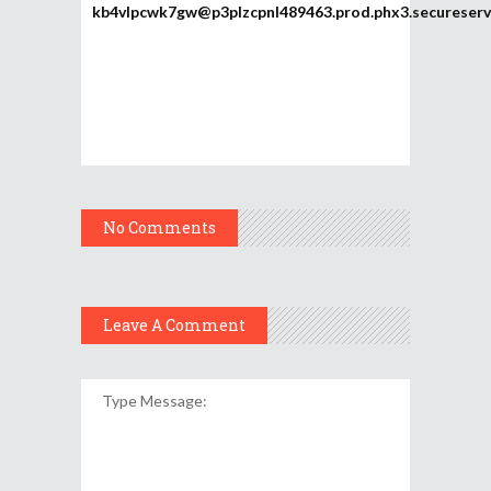
kb4vlpcwk7gw@p3plzcpnl489463.prod.phx3.secureserv
No Comments
Leave A Comment