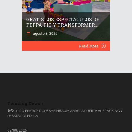
GRATIS LOS ESPECTÁCULOS DE
PEPPA PIG Y TRANSFORMER...
agosto 8, 2026
Read More
Trending News
🌍 ESPAÑA ROZA LOS 50 MILLONES DE HABITANTES, PERO EL 20%
⛽🌎 ¡GIRO ENERGÉTICO! SHEINBAUM ABRE LA PUERTA AL FRACKING Y
NACIÓ FUERA: COLOMBIANOS, VENEZOLANOS Y MARROQUÍES
DESATA POLÉMICA
LIDERAN LA OLA MIGRATORIA
08/09/2026