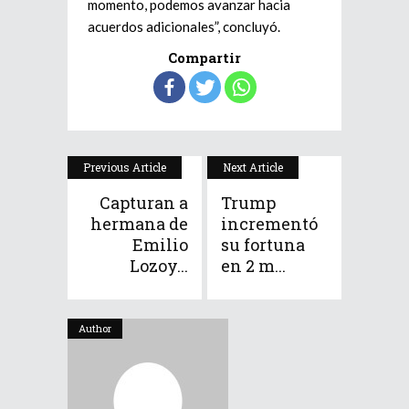
momento, podemos avanzar hacia
acuerdos adicionales”, concluyó.
Compartir
Previous Article
Next Article
Capturan a
Trump
hermana de
incrementó
Emilio
su fortuna
Lozoy...
en 2 m...
Author