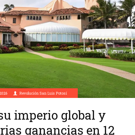
 2026
Revolución San Luis Potosí
u imperio global y
rias ganancias en 12