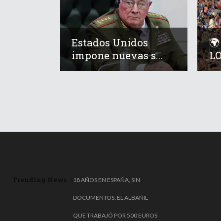
Estados Unidos

impone nuevas s...
LO
Trending News
18 AÑOS EN ESPAÑA, SIN
🎟️🗑️ ¡TIRÓ UN MILLÓN DE
DOCUMENTOS: EL ALBAÑIL
EUROS A LA BASURA… Y LO
QUE TRABAJÓ POR 500 EUROS
RECUPERÓ DE MILAGRO! 😱