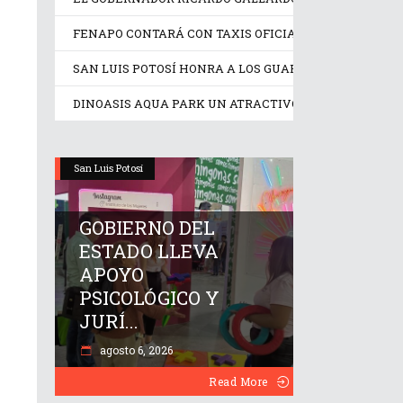
FENAPO CONTARÁ CON TAXIS OFICIALES IDENTIFICA
SAN LUIS POTOSÍ HONRA A LOS GUARDIANES DE SU C
DINOASIS AQUA PARK UN ATRACTIVO IDEAL EN ESTE
San Luis Potosí
GOBIERNO DEL
ESTADO LLEVA
APOYO
PSICOLÓGICO Y
JURÍ...
agosto 6, 2026
Read More