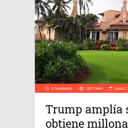
0 Comments
125
Views
junio 1,
Trump amplía s
obtiene millona