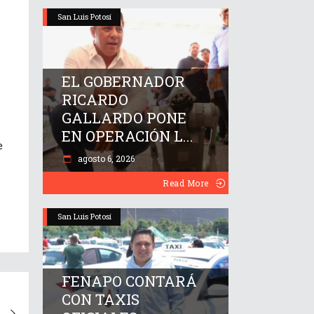
San Luis Potosí
EL GOBERNADOR
RICARDO
GALLARDO PONE
EN OPERACIÓN L...
e
agosto 6, 2026
Read More
San Luis Potosí
FENAPO CONTARÁ
CON TAXIS