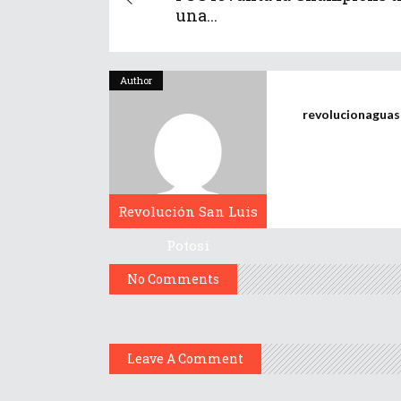
una...
Author
revolucionagua
Revolución San Luis
Potosí
No Comments
Leave A Comment