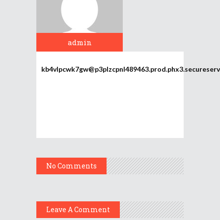
admin
kb4vlpcwk7gw@p3plzcpnl489463.prod.phx3.secureserv
No Comments
Leave A Comment