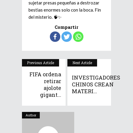
sujetar presas pequeñas a destrozar
bestias enormes solo con la boca. Fin
del misterio. 🧠✨
Compartir
Previous Article
Next Article
FIFA ordena
INVESTIGADORES
retirar
CHINOS CREAN
ajolote
MATERI...
gigant...
Author