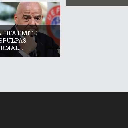
 FIFA EMITE
ISPULPAS
RMAL...