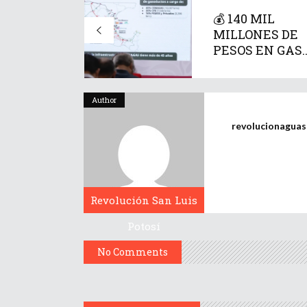
💰 140 MIL
MILLONES DE
PESOS EN GAS..
Author
revolucionagua
Revolución San Luis
Potosí
No Comments