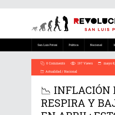
San Luis Potosí
Política
Nacional
0 Comments
197
Views
mayo 8,
Actualidad
/
Nacional
📉 INFLACIÓN
RESPIRA Y BAJ