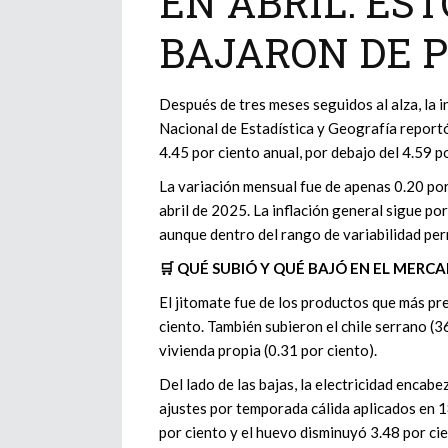
EN ABRIL: ES
BAJARON DE P
Después de tres meses seguidos al alza, la i
Nacional de Estadística y Geografía reportó
4.45 por ciento anual, por debajo del 4.59 p
La variación mensual fue de apenas 0.20 por
abril de 2025. La inflación general sigue po
aunque dentro del rango de variabilidad per
🛒 QUÉ SUBIÓ Y QUÉ BAJÓ EN EL MERC
El jitomate fue de los productos que más pre
ciento. También subieron el chile serrano (36
vivienda propia (0.31 por ciento).
Del lado de las bajas, la electricidad encab
ajustes por temporada cálida aplicados en 18
por ciento y el huevo disminuyó 3.48 por cie