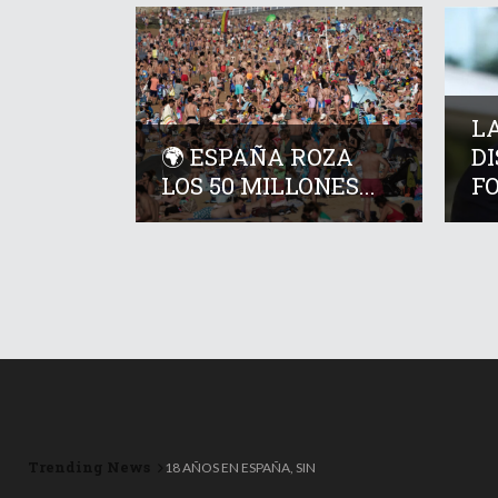
LA
🌍 ESPAÑA ROZA
D
LOS 50 MILLONES...
FO
Trending News
18 AÑOS EN ESPAÑA, SIN