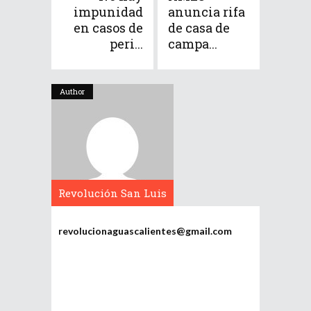
impunidad
anuncia rifa
en casos de
de casa de
peri...
campa...
Author
Revolución San Luis
Potosí
revolucionaguascalientes@gmail.com