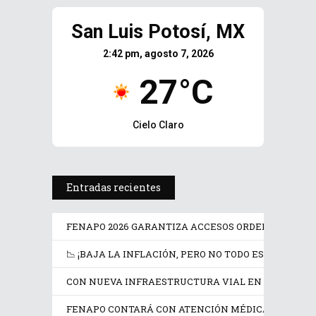
San Luis Potosí, MX
2:42 pm, agosto 7, 2026
27°C
Cielo Claro
Entradas recientes
FENAPO 2026 GARANTIZA ACCESOS ORDENADOS Y SE
📉 ¡BAJA LA INFLACIÓN, PERO NO TODO ES MÁS BARA
CON NUEVA INFRAESTRUCTURA VIAL EN SAN LUIS P
FENAPO 2026 GARANTIZA
FENAPO CONTARÁ CON ATENCIÓN MÉDICA Y AMBU