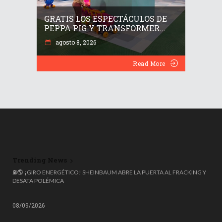
GRATIS LOS ESPECTÁCULOS DE
PEPPA PIG Y TRANSFORMER...
agosto 8, 2026
Read More
Trending News
🌍 ESPAÑA ROZA LOS 50 MILLONES DE HABITANTES, PERO EL 20%
⛽🌎 ¡GIRO ENERGÉTICO! SHEINBAUM ABRE LA PUERTA AL FRACKING Y
NACIÓ FUERA: COLOMBIANOS, VENEZOLANOS Y MARROQUÍES
DESATA POLÉMICA
LIDERAN LA OLA MIGRATORIA
08/09/2026