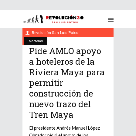
enero 5, 2022
Revolución San Luis Potosí
Nacional
Pide AMLO apoyo
a hoteleros de la
Riviera Maya para
permitir
construcción de
nuevo trazo del
Tren Maya
El presidente Andrés Manuel López
Obrador pidió el apoyo de los