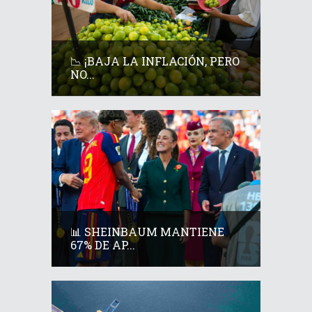
📉 ¡BAJA LA INFLACIÓN, PERO
NO...
📊 SHEINBAUM MANTIENE
67% DE AP...