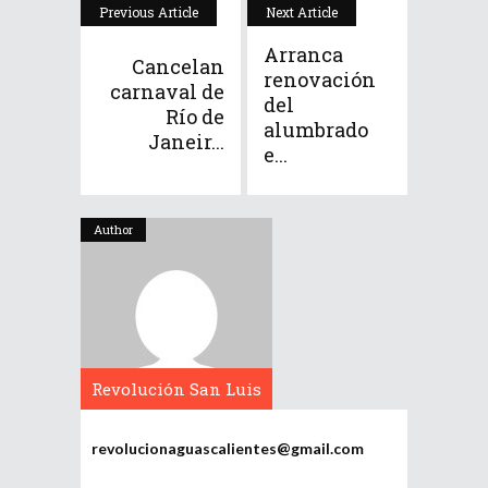
Previous Article
Next Article
Arranca
Cancelan
renovación
carnaval de
del
Río de
alumbrado
Janeir...
e...
Author
Revolución San Luis
Potosí
revolucionaguascalientes@gmail.com