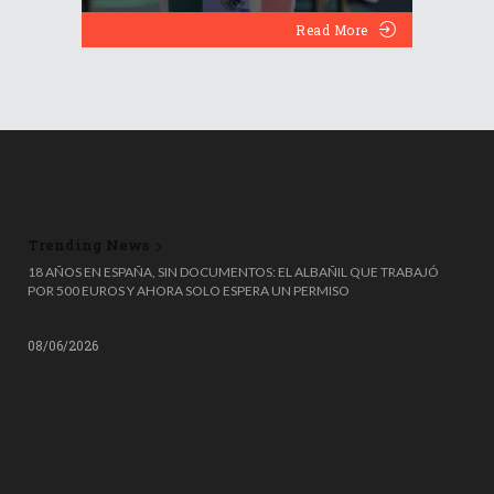
Read More
Trending News
🎟️🗑️ ¡TIRÓ UN MILLÓN DE EUROS A LA BASURA… Y LO RECUPERÓ DE
18 AÑOS EN ESPAÑA, SIN DOCUMENTOS: EL ALBAÑIL QUE TRABAJÓ
MILAGRO! 😱
POR 500 EUROS Y AHORA SOLO ESPERA UN PERMISO
08/06/2026