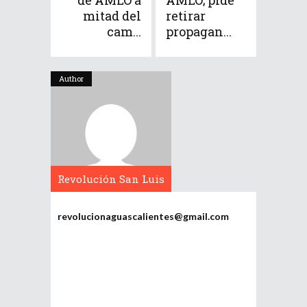
de AMLO a
AMLO; pide
mitad del
retirar
cam...
propagan...
Author
Revolución San Luis
Potosí
revolucionaguascalientes@gmail.com