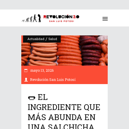
/
Actualidad
Salud
mayo 13, 2026
Revolución San Luis Potosí
🌭 EL
INGREDIENTE QUE
MÁS ABUNDA EN
UNA SALCHICHA