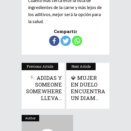
Cuanto más cerca esté la lista de
ingredientes de la carne y más lejos de
los aditivos, mejor será la opción para
la salud.
Compartir
Previous Article
Next Article
🪡 ADIDAS Y
💎 MUJER
SOMEONE
EN DUELO
SOMEWHERE
ENCUENTRA
LLEVA...
UN DIAM...
Author