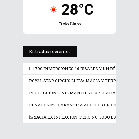
28°C
Cielo Claro
Entradas recientes
🏊‍♂️ 700 INMERSIONES, 16 RIVALES Y UN RÉCORD G
ROYAL STAR CIRCUS LLEVA MAGIA Y TERROR A LA F
PROTECCIÓN CIVIL MANTIENE OPERATIVO PERMANE
FENAPO 2026 GARANTIZA ACCESOS ORDENADOS Y SE
🏊‍♂️ 700 INMERSIONES, 16 RIVALES
Y UN RÉCORD GUINN...
📉 ¡BAJA LA INFLACIÓN, PERO NO TODO ES MÁS BARA
ROYAL STAR CIRCUS LLEVA
agosto 7, 2026
MAGIA Y TERROR A LA FENAPO...