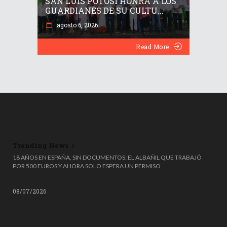
SAN LUIS POTOSÍ HONRA A LOS
GUARDIANES DE SU CULTU...
agosto 6, 2026
Read More
Trending News
🎟️🗑️ ¡TIRÓ UN MILLÓN DE EUROS A LA BASURA… Y LO RECUPERÓ DE
MILAGRO! 😱
08/07/2026