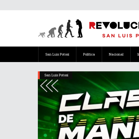
San Luis Potosí
Política
Nacional
San Luis Potosí