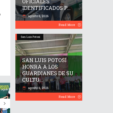
OFICIALES
IDENTIFICADOS P...
a
agosto 6, 2026
Read More
San Luis Potosí
SAN LUIS POTOSÍ
HONRA A LOS
GUARDIANES DE SU
CULTU...
agosto 6, 2026
Read More