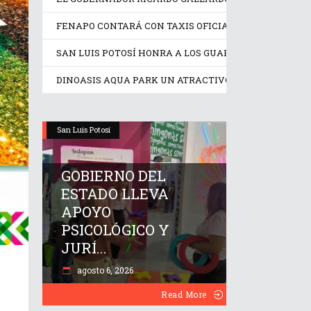
FENAPO CONTARÁ CON TAXIS OFICIALES IDENTIFICA
SAN LUIS POTOSÍ HONRA A LOS GUARDIANES DE SU C
DINOASIS AQUA PARK UN ATRACTIVO IDEAL EN ESTE
San Luis Potosí
GOBIERNO DEL
ESTADO LLEVA
APOYO
PSICOLÓGICO Y
JURÍ...
agosto 6, 2026
Read More