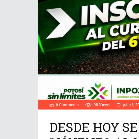
0 Comments
98
Views
julio 6, 2
DESDE HOY SE