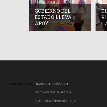
GOBIERNO DEL
E
ESTADO LLEVA
R
APOY...
GA
Trending News
🎟️🗑️ ¡TIRÓ UN MILLÓN DE
18 AÑOS EN ESPAÑA, SIN
EUROS A LA BASURA… Y LO
DOCUMENTOS: EL ALBAÑIL
RECUPERÓ DE MILAGRO! 😱
QUE TRABAJÓ POR 500 EUROS