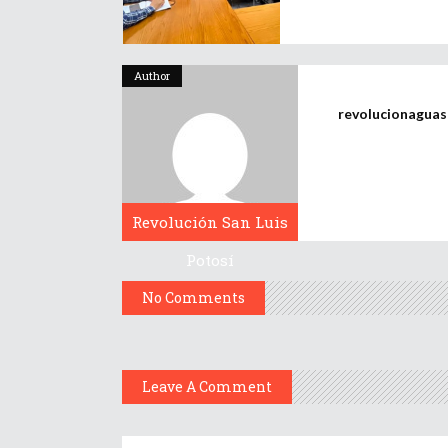
Author
revolucionagua
Revolución San Luis
Potosí
No Comments
Leave A Comment