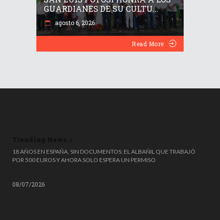
GUARDIANES DE SU CULTU...
agosto 6, 2026
Read More
Trending News
🎟️🗑️ ¡TIRÓ UN MILLÓN DE EUROS A LA BASURA… Y LO RECUPERÓ DE
MILAGRO! 😱
08/07/2026