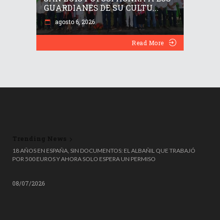
GUARDIANES DE SU CULTU...
agosto 6, 2026
Read More
Trending News
🎟️🗑️ ¡TIRÓ UN MILLÓN DE EUROS A LA BASURA… Y LO RECUPERÓ DE
18 AÑOS EN ESPAÑA, SIN DOCUMENTOS: EL ALBAÑIL QUE TRABAJÓ
MILAGRO! 😱
POR 500 EUROS Y AHORA SOLO ESPERA UN PERMISO
08/07/2026