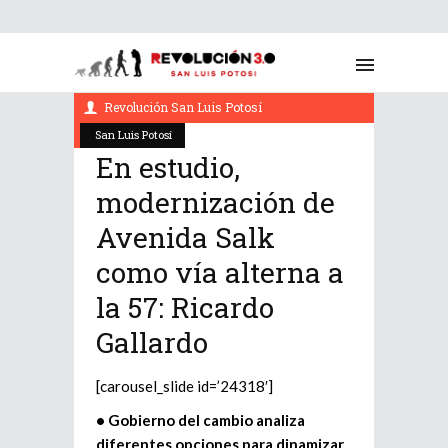
marzo 1, 2023
Revolución San Luis Potosí
San Luis Potosí
En estudio,
modernización de
Avenida Salk
como vía alterna a
la 57: Ricardo
Gallardo
[carousel_slide id=’24318′]
• Gobierno del cambio analiza
diferentes opciones para dinamizar