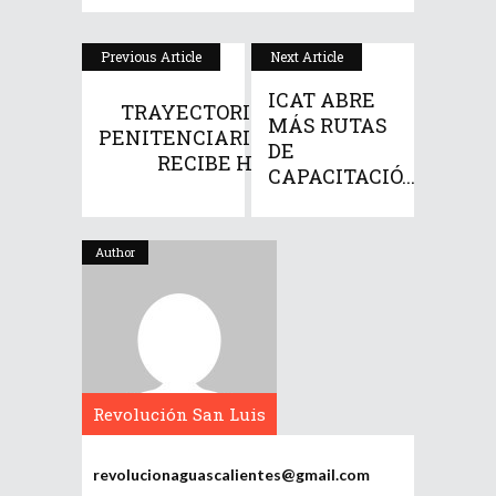
Previous Article
Next Article
ICAT ABRE
TRAYECTORIA
MÁS RUTAS
PENITENCIARIA
DE
RECIBE H...
CAPACITACIÓ...
Author
Revolución San Luis
Potosí
revolucionaguascalientes@gmail.com