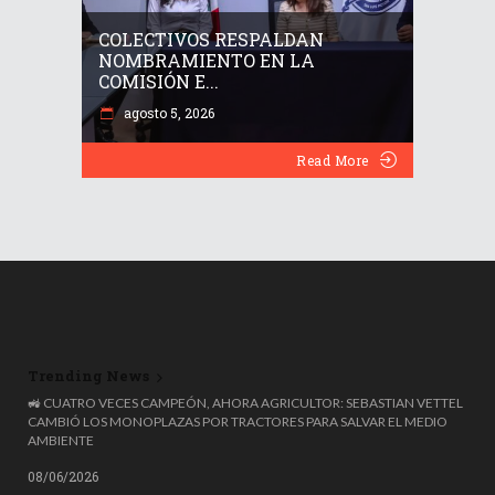
COLECTIVOS RESPALDAN
NOMBRAMIENTO EN LA
COMISIÓN E...
agosto 5, 2026
Read More
Trending News
LAS EMPRESAS DESPIDEN A JÓVENES PARA SUSTITUIRLOS CON IA, PERO
🚜 CUATRO VECES CAMPEÓN, AHORA AGRICULTOR: SEBASTIAN VETTEL
EL MIT ADVIERTE: NOS COSTARÁ CARÍSIMO
CAMBIÓ LOS MONOPLAZAS POR TRACTORES PARA SALVAR EL MEDIO
AMBIENTE
08/06/2026