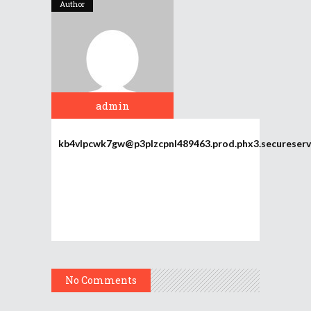
Author
admin
kb4vlpcwk7gw@p3plzcpnl489463.prod.phx3.secureserv
No Comments