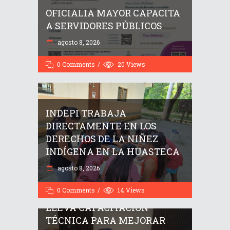
OFICIALIA MAYOR CAPACITA
A SERVIDORES PÚBLICOS
agosto 8, 2026
0 Comments
20
Views
INDEPI TRABAJA
DIRECTAMENTE EN LOS
DERECHOS DE LA NIÑEZ
INDÍGENA EN LA HUASTECA
agosto 8, 2026
0 Comments
14
Views
GOBIERNO DEL ESTADO
LLEVA CAPACITACIÓN
TÉCNICA PARA MEJORAR