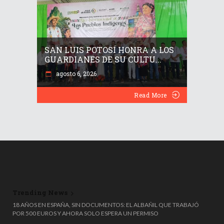
SAN LUIS POTOSÍ HONRA A LOS
GUARDIANES DE SU CULTU...
agosto 6, 2026
Read More
Trending News
🎟️🗑️ ¡TIRÓ UN MILLÓN DE EUROS A LA BASURA… Y LO RECUPERÓ DE
MILAGRO! 😱