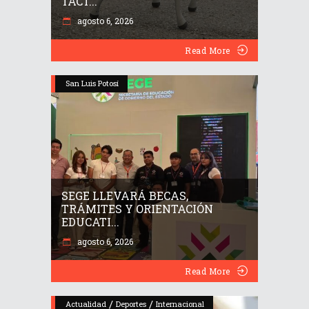
TÁCT...
agosto 6, 2026
Read More
San Luis Potosí
SEGE LLEVARÁ BECAS,
TRÁMITES Y ORIENTACIÓN
EDUCATI...
agosto 6, 2026
Read More
/
/
Actualidad
Deportes
Internacional