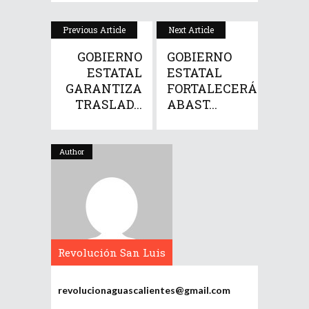
Previous Article
Next Article
GOBIERNO
GOBIERNO
ESTATAL
ESTATAL
GARANTIZA
FORTALECERÁ
TRASLAD...
ABAST...
Author
Revolución San Luis
Potosí
revolucionaguascalientes@gmail.com