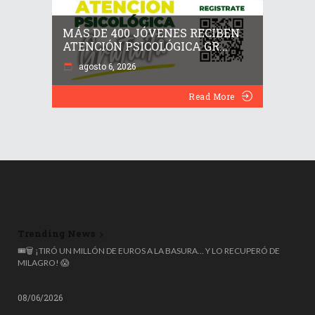
MÁS DE 400 JÓVENES RECIBEN
ATENCIÓN PSICOLÓGICA GR...
agosto 6, 2026
Read More
Trending News
¡ALERTA SANITARIA! RETIRAN MÁS DE 12 MILLONES DE GOTAS ROhto
🎟️🗑️ ¡TIRÓ UN MILLÓN DE EUROS A LA BASURA… Y LO RECUPERÓ DE
POR RIESGO DE CONTAMINACIÓN OCULAR 👁️⚠️
MILAGRO! 😱
08/06/2026