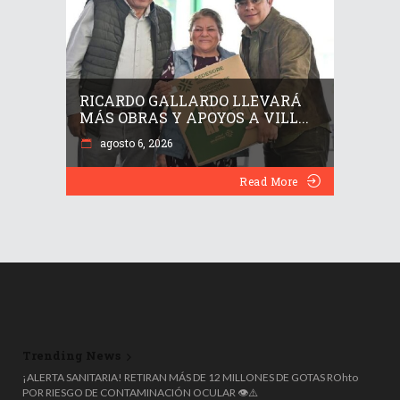
RICARDO GALLARDO LLEVARÁ
MÁS OBRAS Y APOYOS A VILL...
agosto 6, 2026
Read More
Trending News
🧼♻️ ¡NO LO TIRES AL DRENAJE! LA UNAM CONVIERTE ACEITE USADO
EN JABÓN ECOLÓGICO