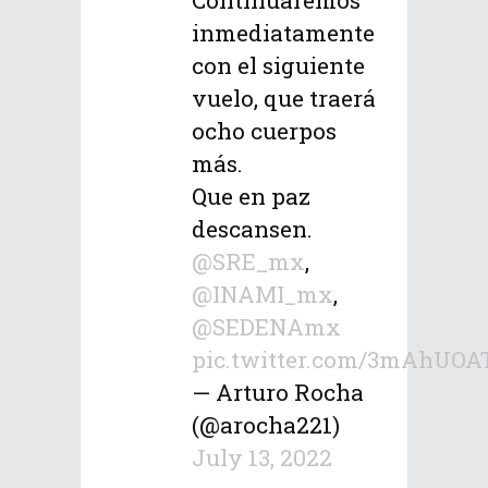
Continuaremos
inmediatamente
con el siguiente
vuelo, que traerá
ocho cuerpos
más.
Que en paz
descansen.
@SRE_mx
,
@INAMI_mx
,
@SEDENAmx
pic.twitter.com/3mAhUO
— Arturo Rocha
(@arocha221)
July 13, 2022