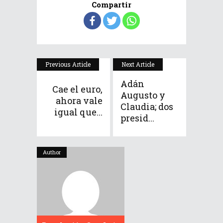
Compartir
Previous Article
Next Article
Adán
Cae el euro,
Augusto y
ahora vale
Claudia; dos
igual que...
presid...
Author