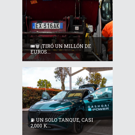
🎟️🗑️ ¡TIRÓ UN MILLÓN DE
EUROS...
⛽ UN SOLO TANQUE, CASI
2,000 K...