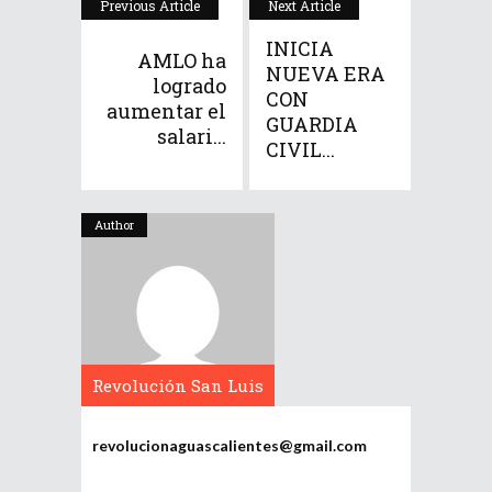
Previous Article
Next Article
INICIA
AMLO ha
NUEVA ERA
logrado
CON
aumentar el
GUARDIA
salari...
CIVIL...
Author
Revolución San Luis
Potosí
revolucionaguascalientes@gmail.com