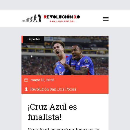
Deportes
mayo 18, 2026
Revolución San Luis Potosí
¡Cruz Azul es
finalista!
Cruz Azul aseguró su lugar en la