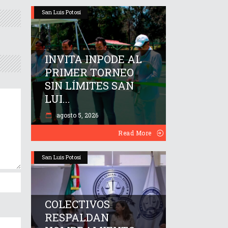
San Luis Potosí
INVITA INPODE AL
PRIMER TORNEO
SIN LÍMITES SAN
LUI...
agosto 5, 2026
Read More
San Luis Potosí
COLECTIVOS
RESPALDAN