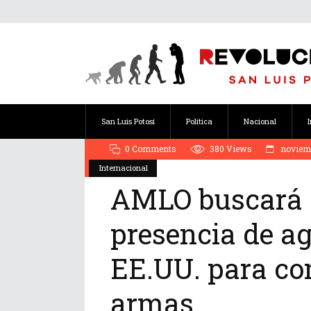
San Luis Potosí
Política
Nacional
0 Comments
380
Views
noviemb
Internacional
AMLO buscará q
presencia de a
EE.UU. para com
armas