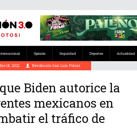
Internacional
Opinión
Seguridad
Deportes
Actualidad
re 18, 2021
Revolución San Luis Potosí
ue Biden autorice la
gentes mexicanos en
batir el tráfico de