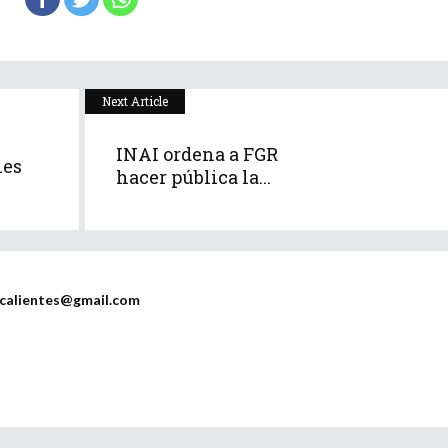
Next Article
INAI ordena a FGR
nes
hacer pública la...
scalientes@gmail.com