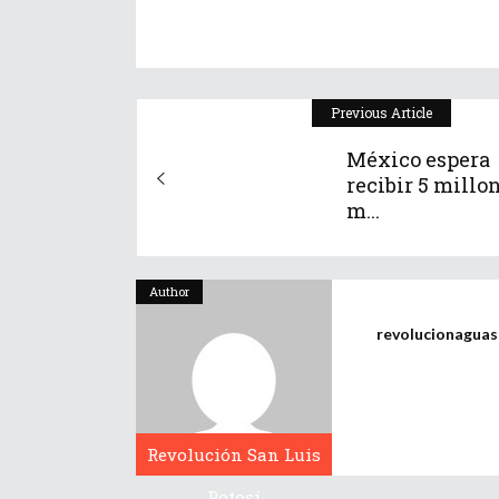
Previous Article
México espera
recibir 5 millo
m...
Author
revolucionagua
Revolución San Luis
Potosí