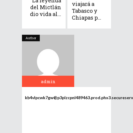
La leyenda
viajará a
del Mictlán
Tabasco y
dio vida al...
Chiapas p...
Author
admin
kb4vlpcwk7gw@p3plzcpnl489463.prod.phx3.secureserv