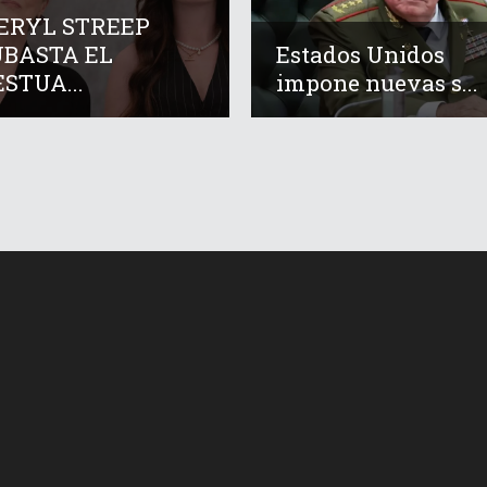
ERYL STREEP
UBASTA EL
Estados Unidos
STUA...
impone nuevas s...