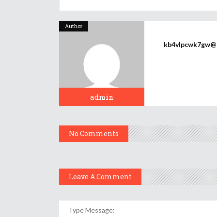
Author
kb4vlpcwk7gw@p3
admin
No Comments
Leave A Comment