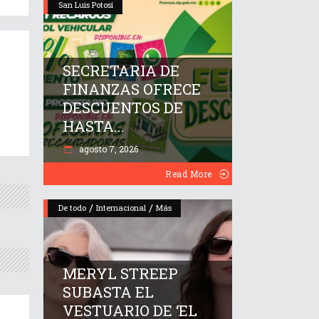
San Luis Potosí
SECRETARIA DE
FINANZAS OFRECE
DESCUENTOS DE
HASTA...
agosto 7, 2026
Read More
/
/
De todo
Internacional
Más
MERYL STREEP
SUBASTA EL
VESTUARIO DE ‘EL