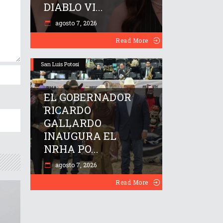
DIABLO VI...
agosto 7, 2026
Read More
San Luis Potosí
EL GOBERNADOR
RICARDO
GALLARDO
INAUGURA EL
NRHA PO...
agosto 7, 2026
Read More