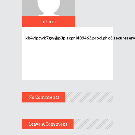
admin
kb4vlpcwk7gw@p3plzcpnl489463.prod.phx3.secureserv
No Comments
Leave A Comment