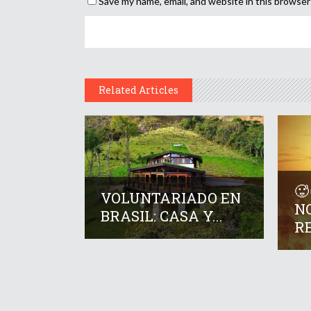
Save my name, email, and website in this browser
Related Articles
🥵
VOLUNTARIADO EN
N
BRASIL: CASA Y...
RE