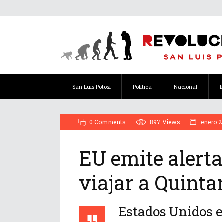
San Luis Potosí
Política
Nacional
0 Comments
897
Views
enero 2
EU emite alert
viajar a Quint
Estados Unidos e