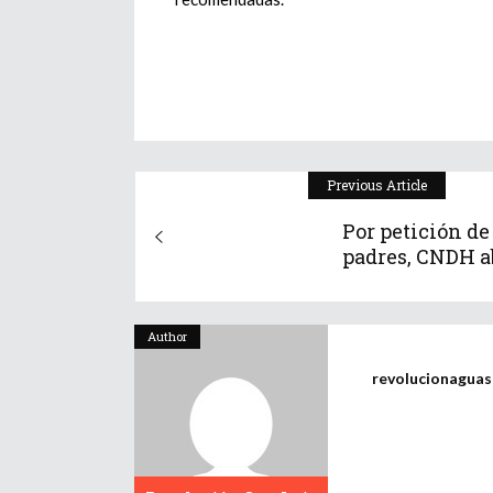
Previous Article
Por petición de
padres, CNDH ab
Author
revolucionagua