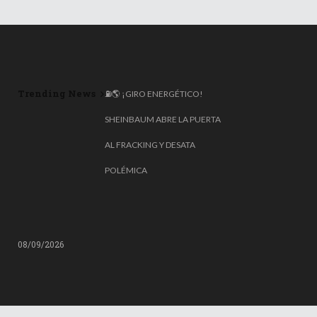
Trending News
⛽🌎 ¡GIRO ENERGÉTICO!
SHEINBAUM ABRE LA PUERTA
AL FRACKING Y DESATA
POLÉMICA
08/09/2026