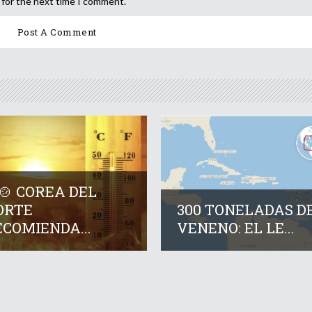
 for the next time I comment.
🍲 COREA DEL
ORTE
300 TONELADAS D
COMIENDA...
VENENO: EL LE...