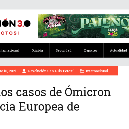
Internacional
Opinión
Seguridad
Deportes
Actualidad
e 10, 2021
Revolución San Luis Potosí
Internacional
los casos de Ómicron
ncia Europea de