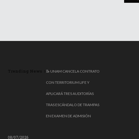
Trending News
📝 UNAM CANCELA CONTRATO
CON TERRITORIUM LIFE Y
APLICARÁ TRES AUDITORÍAS
TRAS ESCÁNDALO DE TRAMPAS
EN EXAMEN DE ADMISIÓN
08/07/2026