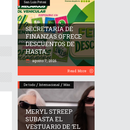
San Luis Potosí
SECRETARIA DE
FINANZAS OFRECE
DESCUENTOS DE
HASTA...
agosto 7, 2026
Read More
/
/
De todo
Internacional
Más
MERYL STREEP
SUBASTA EL
VESTUARIO DE ‘EL