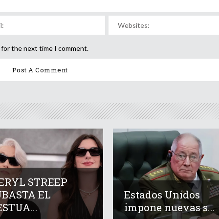
 for the next time I comment.
ERYL STREEP
UBASTA EL
Estados Unidos
STUA...
impone nuevas s...