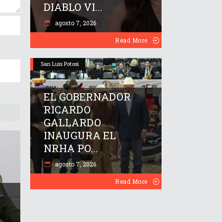
DIABLO VI...
agosto 7, 2026
Read More
San Luis Potosí
EL GOBERNADOR
RICARDO
GALLARDO
INAUGURA EL
NRHA PO...
agosto 7, 2026
Read More