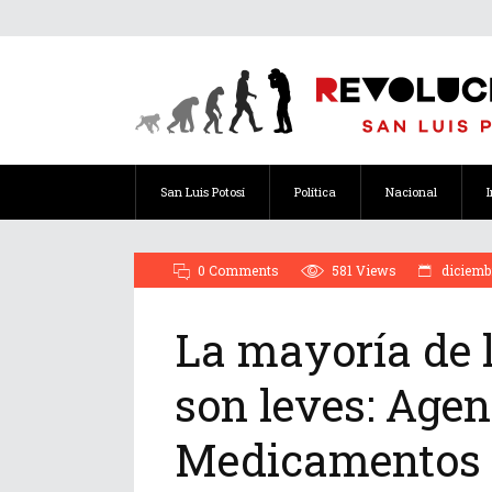
San Luis Potosí
Política
Nacional
0 Comments
581
Views
diciembr
La mayoría de 
son leves: Age
Medicamentos