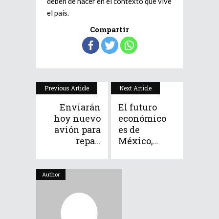
deben de hacer en el contexto que vive
el país.
Compartir
Previous Article
Next Article
Enviarán
El futuro
hoy nuevo
económico
avión para
es de
repa...
México,...
Author