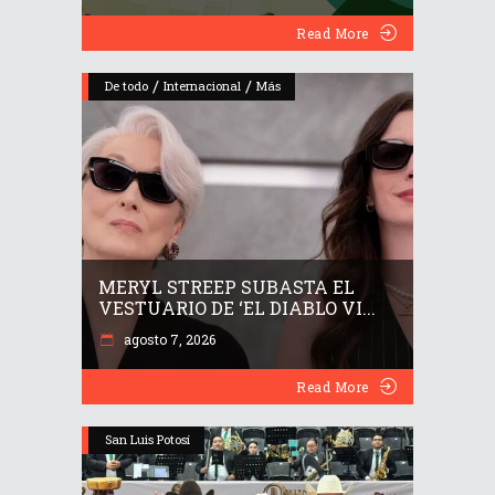
Read More
/
/
De todo
Internacional
Más
MERYL STREEP SUBASTA EL
VESTUARIO DE ‘EL DIABLO VI...
agosto 7, 2026
Read More
San Luis Potosí