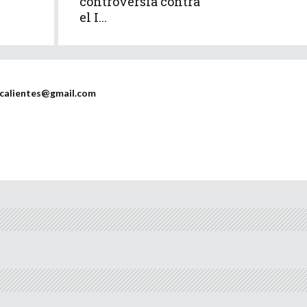
controversia contra
el I...
scalientes@gmail.com