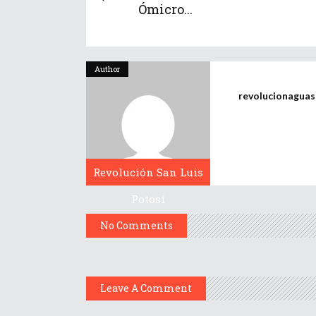
Ómicro...
Author
revolucionagua
Revolución San Luis
Potosí
No Comments
Leave A Comment