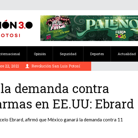
Internacional
Opinión
Seguridad
Deportes
Actualidad
re 22, 2021
Revolución San Luis Potosí
 la demanda contra
 armas en EE.UU: Ebrard
rcelo Ebrard, afirmó que México ganará la demanda contra 11