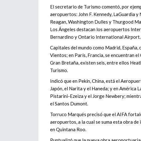
El secretario de Turismo comentó, por ejem
aeropuertos: John F. Kennedy, LaGuardia y
Reagan, Washington Dulles y Thurgood Marsh
Los Ángeles destacan los aeropuertos Inte
Bernardino y Ontario International Airport.
Capitales del mundo como Madrid, España, c
Vientos; en París, Francia, se encuentran el 
Gran Bretaña, existen seis, entre ellos Hea
Turismo.
Indicó que en Pekín, China, está el Aeropuer
Japón, el Narita y el Haneda; y en América 
Pistarini-Ezeiza y el Jorge Newbery; mientra
el Santos Dumont.
Torruco Marqués precisó que el AIFA fortal
aeropuertos, a la cual se suma esta obra d
en Quintana Roo.
Puntualizó que la nueva obra aeroportuaria 