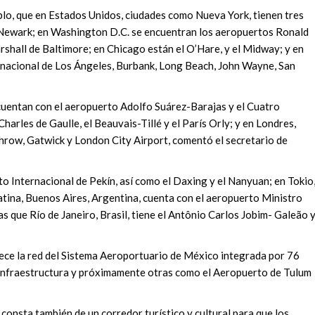
plo, que en Estados Unidos, ciudades como Nueva York, tienen tres
 Newark; en Washington D.C. se encuentran los aeropuertos Ronald
all de Baltimore; en Chicago están el O’Hare, y el Midway; y en
rnacional de Los Ángeles, Burbank, Long Beach, John Wayne, San
uentan con el aeropuerto Adolfo Suárez-Barajas y el Cuatro
Charles de Gaulle, el Beauvais-Tillé y el París Orly; y en Londres,
throw, Gatwick y London City Airport, comentó el secretario de
to Internacional de Pekín, así como el Daxing y el Nanyuan; en Tokio
Latina, Buenos Aires, Argentina, cuenta con el aeropuerto Ministro
s que Río de Janeiro, Brasil, tiene el Antônio Carlos Jobim- Galeão 
ece la red del Sistema Aeroportuario de México integrada por 76
e infraestructura y próximamente otras como el Aeropuerto de Tulum
consta también de un corredor turístico y cultural para que los