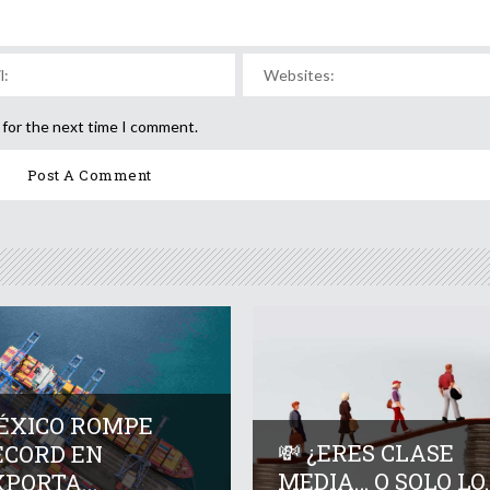
 for the next time I comment.
ÉXICO ROMPE
💸 ¿ERES CLASE
ÉCORD EN
MEDIA… O SOLO LO..
PORTA...