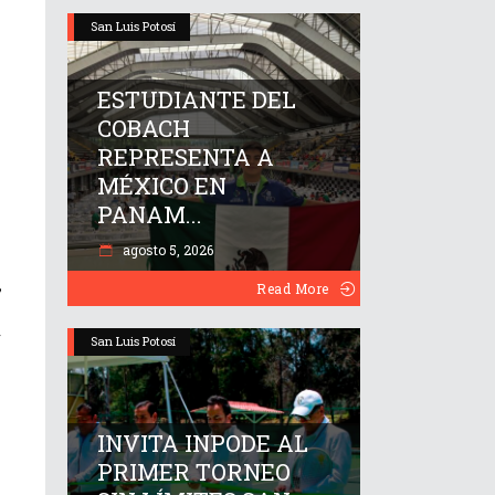
San Luis Potosí
ESTUDIANTE DEL
COBACH
REPRESENTA A
MÉXICO EN
PANAM...
agosto 5, 2026
,
Read More
y
San Luis Potosí
INVITA INPODE AL
PRIMER TORNEO