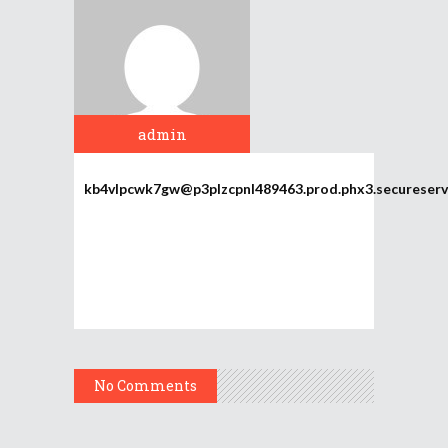
admin
kb4vlpcwk7gw@p3plzcpnl489463.prod.phx3.secureserv
No Comments