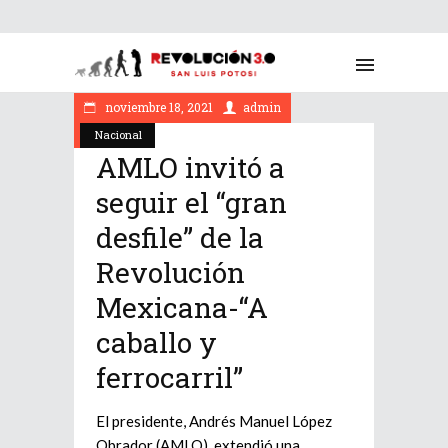
noviembre 18, 2021
admin
Nacional
AMLO invitó a
seguir el “gran
desfile” de la
Revolución
Mexicana-“A
caballo y
ferrocarril”
El presidente, Andrés Manuel López
Obrador (AMLO), extendió una