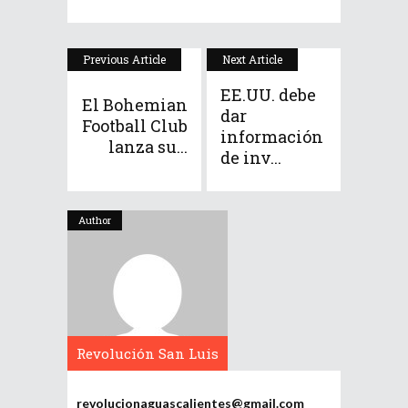
Previous Article
Next Article
EE.UU. debe
El Bohemian
dar
Football Club
información
lanza su...
de inv...
Author
Revolución San Luis
Potosí
revolucionaguascalientes@gmail.com