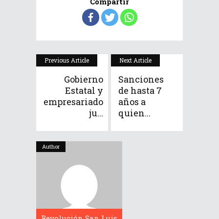
Compartir
Previous Article
Next Article
Gobierno
Sanciones
Estatal y
de hasta 7
empresariado
años a
ju...
quien...
Author
Revolución San Luis