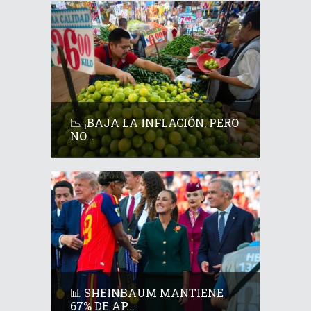
📉 ¡BAJA LA INFLACIÓN, PERO
NO...
📊 SHEINBAUM MANTIENE
67% DE AP...