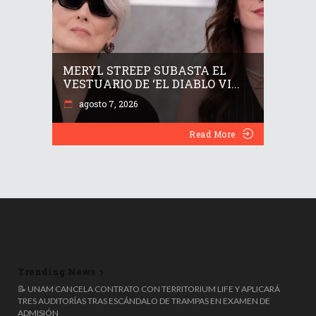
MERYL STREEP SUBASTA EL
VESTUARIO DE ‘EL DIABLO VI...
agosto 7, 2026
Read More
Trending News
🚴😳 POLÉMICA EN EL TOUR DE FRANCIA FEMENINO POR LOS
📝 UNAM CANCELA CONTRATO CON TERRITORIUM LIFE Y APLICARÁ
CONTROLES A LOS SOSTENES
TRES AUDITORÍAS TRAS ESCÁNDALO DE TRAMPAS EN EXAMEN DE
ADMISIÓN