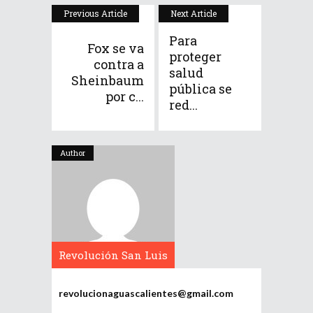
Previous Article
Next Article
Para
Fox se va
proteger
contra a
salud
Sheinbaum
pública se
por c...
red...
Author
Revolución San Luis
Potosí
revolucionaguascalientes@gmail.com