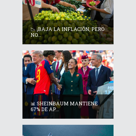
📉 ¡BAJA LA INFLACIÓN, PERO
NO...
📊 SHEINBAUM MANTIENE
67% DE AP...